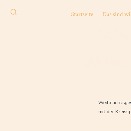
Zum
Inhalt
Startseite
Das sind wi
Suche
springen
ein-/ausblenden
Sch
Wuns
Weihnachtsgesc
mit der Kreis