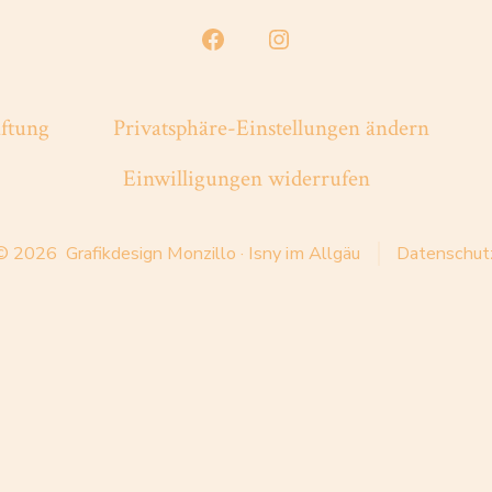
Facebook
Instagram
in
in
neuem
neuem
ftung
Privatsphäre-Einstellungen ändern
Tab
Tab
Einwilligungen widerrufen
öffnen
öffnen
© 2026
Grafikdesign Monzillo · Isny im Allgäu
Datenschut