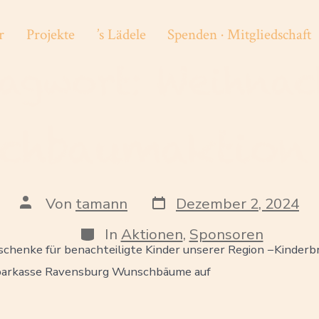
r
Projekte
’s Lädele
Spenden · Mitgliedschaft
lagwort:
Weihnac
chbaumaktion
Veröffentlichungsdatum
Beitragsautor
Von
tamann
Dezember 2, 2024
Kategorien
In
Aktionen
,
Sponsoren
henke für benachteiligte Kinder unserer Region −Kinderbr
sparkasse Ravensburg Wunschbäume auf