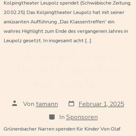
Kolpingtheater Leupolz spendet (Schwäbische Zeitung,
20.02.25) Das Kolpingtheater Leupolz hat mit seiner
amüsanten Aufführung „Das Klassentreffen“ ein
wahres Highlight zum Ende des vergangenen Jahres in
Leupolz gesetzt. In insgesamt acht […]
Grünenbacher
Narren spenden
für Kinder
Veröffentlichungsdatu
Beitragsautor
Von
tamann
Februar 1, 2025
Kategorien
In
Sponsoren
Grünenbacher Narren spenden für Kinder Von Olaf