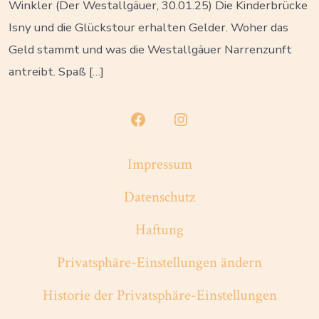
Winkler (Der Westallgäuer, 30.01.25) Die Kinderbrücke
Isny und die Glückstour erhalten Gelder. Woher das
Geld stammt und was die Westallgäuer Narrenzunft
antreibt. Spaß […]
Facebook
Instagram
in
in
Impressum
neuem
neuem
Datenschutz
Tab
Tab
öffnen
öffnen
Haftung
Privatsphäre-Einstellungen ändern
Historie der Privatsphäre-Einstellungen